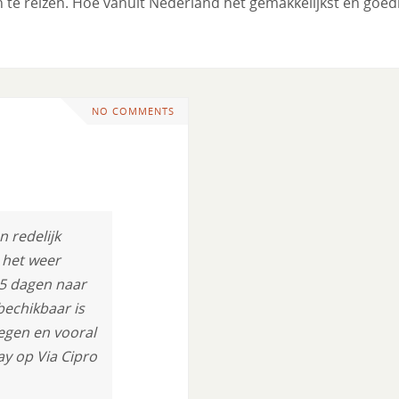
 te reizen. Hoe vanuit Nederland het gemakkelijkst en go
NO COMMENTS
n redelijk
 het weer
 5 dagen naar
bechikbaar is
legen en vooral
ay op Via Cipro